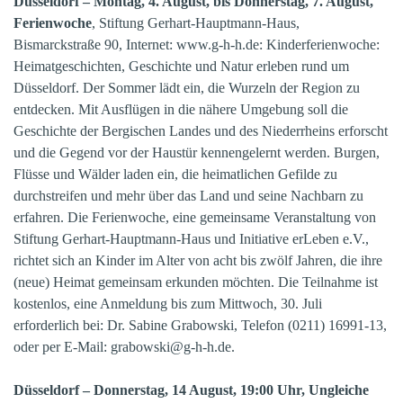
Düsseldorf – Montag, 4. August, bis Donnerstag, 7. August,
Ferienwoche
, Stiftung Gerhart-Hauptmann-Haus,
Bismarckstraße 90, Internet: www.g-h-h.de: Kinderferienwoche:
Heimatgeschichten, Geschichte und Natur erleben rund um
Düsseldorf. Der Sommer lädt ein, die Wurzeln der Region zu
entdecken. Mit Ausflügen in die nähere Umgebung soll die
Geschichte der Bergischen Landes und des Niederrheins erforscht
und die Gegend vor der Haustür kennengelernt werden. Burgen,
Flüsse und Wälder laden ein, die heimatlichen Gefilde zu
durchstreifen und mehr über das Land und seine Nachbarn zu
erfahren.
Die Ferienwoche, eine gemeinsame Veranstaltung von
Stiftung Gerhart-Hauptmann-Haus und Initiative erLeben e.V.,
richtet sich an Kinder im Alter von acht bis zwölf Jahren, die ihre
(neue) Heimat gemeinsam erkunden möchten.
Die Teilnahme ist
kostenlos, eine Anmeldung bis zum Mittwoch, 30. Juli
erforderlich bei: Dr. Sabine Grabowski, Telefon (0211) 16991-13,
oder per E-Mail: grabowski@g-h-h.de.
Düsseldorf – Donnerstag, 14 August, 19:00 Uhr, Ungleiche