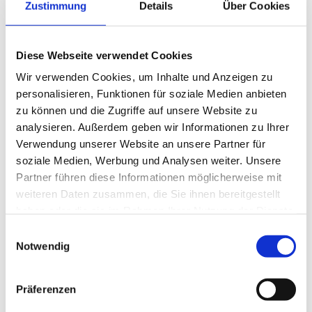
Zustimmung
Details
Über Cookies
Gütersloh
, Einlass 19:00 Uhr, Beginn 20:00 Uhr, , Spexarder
Bauernhaus, Lukasstraße 14, 33332 Gütersloh
Wir brauchen nicht nach Bayern um zu feiern! Wer möchte, der
Diese Webseite verwendet Cookies
kann in Tracht, Dirndl oder Lederhose kommen.
Wir verwenden Cookies, um Inhalte und Anzeigen zu
personalisieren, Funktionen für soziale Medien anbieten
Gelsenkirchen - 03 und 04. Oktober: Jahrestreffen 2025 der
zu können und die Zugriffe auf unsere Website zu
Stadtgemeinschaft und Kreisgemeinschaft Allenstein
analysieren. Außerdem geben wir Informationen zu Ihrer
Ort: Bistro AufSchalke, Parkallee 1, 45891 Gelsenkirchen,
Verwendung unserer Website an unsere Partner für
Ansprechpartner: Johann Carta, Tel.: 02334-54077
soziale Medien, Werbung und Analysen weiter. Unsere
Weitere Informationen und das Programm der Veranstaltung
Partner führen diese Informationen möglicherweise mit
finden sie hier...
weiteren Daten zusammen, die Sie ihnen bereitgestellt
haben oder die sie im Rahmen Ihrer Nutzung der Dienste
Lippe - Detmold - Mittwoch, 29. Oktober, 15:00 Uhr,
gesammelt haben.
Herbstveranstaltung
im Konferenzraum der Stadthalle Detmold
Einwilligungsauswahl
Notwendig
(II. OG). Alle Mitglieder und Freunde sind zu dieser
Veranstaltung herzlich eingeladen.
Wir bitten, um die
Veranstaltung vernünftig planen und durchführen zu können,
Präferenzen
dringend um Anmeldung per E-Mail unter
stephan[at]grigat.eu