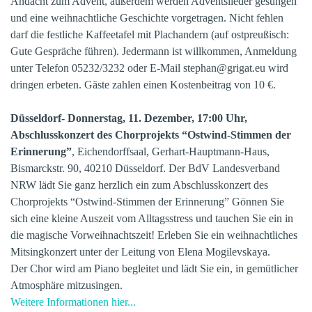
Andacht zum Advent, außerdem werden Adventslieder gesungen
und eine weihnachtliche Geschichte vorgetragen. Nicht fehlen
darf die festliche Kaffeetafel mit Plachandern (auf ostpreußisch:
Gute Gespräche führen). Jedermann ist willkommen, Anmeldung
unter Telefon 05232/3232 oder E-Mail stephan@grigat.eu wird
dringen erbeten. Gäste zahlen einen Kostenbeitrag von 10 €.
Düsseldorf- Donnerstag, 11. Dezember, 17:00 Uhr,
Abschlusskonzert des Chorprojekts “Ostwind-Stimmen der
Erinnerung”
, Eichendorffsaal, Gerhart-Hauptmann-Haus,
Bismarckstr. 90, 40210 Düsseldorf.
Der BdV Landesverband
NRW lädt Sie ganz herzlich ein zum Abschlusskonzert des
Chorprojekts “Ostwind-Stimmen der Erinnerung”
Gönnen Sie
sich eine kleine Auszeit vom Alltagsstress und tauchen Sie ein in
die magische Vorweihnachtszeit!
Erleben Sie ein weihnachtliches
Mitsingkonzert unter der Leitung von Elena Mogilevskaya.
Der Chor wird am Piano begleitet und lädt Sie ein, in gemütlicher
Atmosphäre mitzusingen.
Weitere Informationen hier...