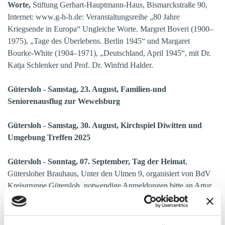
Worte,
Stiftung Gerhart-Hauptmann-Haus, Bismarckstraße 90,
Internet: www.g-h-h.de: Veranstaltungsreihe „80 Jahre
Kriegsende in Europa“ Ungleiche Worte. Margret Boveri (1900–
1975), „Tage des Überlebens. Berlin 1945“ und Margaret
Bourke-White (1904–1971), „Deutschland, April 1945“, mit Dr.
Katja Schlenker und Prof. Dr. Winfrid Halder.
Gütersloh - Samstag, 23. August, Familien-und
Seniorenausflug zur Wewelsburg
Gütersloh - Samstag, 30. August, Kirchspiel Diwitten und
Umgebung Treffen 2025
Gütersloh - Sonntag, 07. September, Tag der Heimat
,
Gütersloher Brauhaus, Unter den Ulmen 9, organisiert von BdV
Kreisgruppe Gütersloh, notwendige Anmeldungen bitte an Artur
Panczyk, Telefon (05241) 460 668 richte
Gütersloh - Samstag, den 27. September, Herbstfest der LO