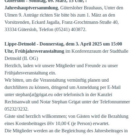
Gütersloh - Sonntag, 09. März, 15 Uhr, :
Jahreshauptversammlung
, Gütersloher Brauhaus, Unter den
Ulmen 9. Anträge richten Sie bitte bis zum 1. März an den
Vorsitzenden, Eckard Jagalla, Franz-Grochtmann-Straße 40,
33334 Gütersloh, Telefon (05241) 403872.
Lippe-Detmold - Donnerstag, dem 3. April 2025 um 15:00
Uhr, Frühjahrsveranstaltung
im Konferenzraum der Stadthalle
Detmold (II. OG)
Herzlich, laden wir unsere Mitglieder und Freunde zu unser
Frühjahrsveranstaltung ein.
Wir bitten, um die Veranstaltung vernünftig planen und
durchführen zu können, dringend um Anmeldung per E-Mail
unter stephan[at]grigat.eu oder telefonisch in der Kanzlei
Rechtsanwalt und Notar Stephan Grigat unter der Telefonnummer
05232/3232.
Gäste sind herzlich willkommen; von Gästen wird die Bezahlung
eines Kostenbeitrages iHv 10,00 € (je Person) erwartet.
Die Mitglieder werden an die Begleichung des Jahresbeitrages in