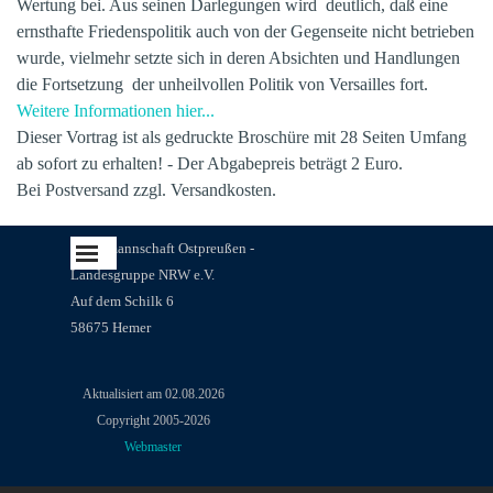
Wertung bei. Aus seinen Darlegungen wird deutlich, daß eine
ernsthafte Friedenspolitik auch von der Gegenseite nicht betrieben
wurde, vielmehr setzte sich in deren Absichten und Handlungen
die Fortsetzung der unheilvollen Politik von Versailles fort.
Weitere Informationen hier...
Dieser Vortrag ist als gedruckte Broschüre mit 28 Seiten Umfang
ab sofort zu erhalten! - Der Abgabepreis beträgt 2 Euro.
Bei Postversand zzgl. Versandkosten.
Menü überspringen
Landsmannschaft Ostpreußen -
Landesgruppe NRW e.V.
Auf dem Schilk 6
58675 Hemer
Aktualisiert am 02.08.2026
Copyright 2005-2026
Webmaster