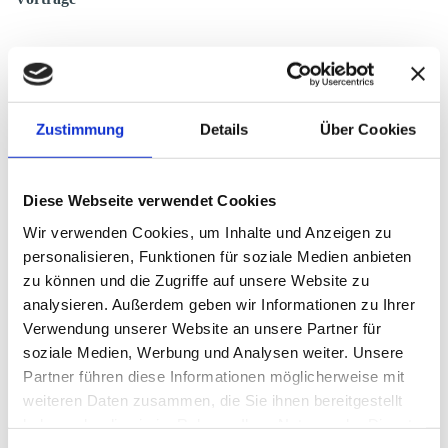
Zustimmung
Details
Über Cookies
Diese Webseite verwendet Cookies
Wir verwenden Cookies, um Inhalte und Anzeigen zu
personalisieren, Funktionen für soziale Medien anbieten
zu können und die Zugriffe auf unsere Website zu
Zwischen Verzweiflung und Hoffnung
analysieren. Außerdem geben wir Informationen zu Ihrer
(aus Anlass des Gedenkens der Bombennächte in Königsberg im
Verwendung unserer Website an unsere Partner für
August 1944)
soziale Medien, Werbung und Analysen weiter. Unsere
Ein Vortrag von Prof. Dr. Wladimir Gilmanov, Königsberg.
Partner führen diese Informationen möglicherweise mit
Das Jahr 2019 brachte der Landsmannschaft Ostpreußen,
weiteren Daten zusammen, die Sie ihnen bereitgestellt
Landesgruppe Nordrhein-Westfalen (LO Landesgruppe NRW)
haben oder die sie im Rahmen Ihrer Nutzung der Dienste
ein wichtiges Gedenken: sie konnte auf ihr 70jähriges Bestehen
gesammelt haben.