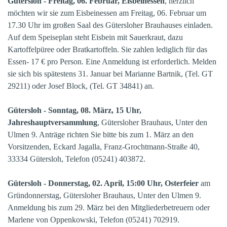
Gütersloh - Freitag, 06. Februar, Eisbeinessen
, herzlich
möchten wir sie zum Eisbeinessen am Freitag, 06. Februar um
17.30 Uhr im großen Saal des Gütersloher Brauhauses einladen.
Auf dem Speiseplan steht Eisbein mit Sauerkraut, dazu
Kartoffelpüree oder Bratkartoffeln. Sie zahlen lediglich für das
Essen- 17 € pro Person. Eine Anmeldung ist erforderlich. Melden
sie sich bis spätestens 31. Januar bei Marianne Bartnik, (Tel. GT
29211) oder Josef Block, (Tel. GT 34841) an.
Gütersloh - Sonntag, 08. März, 15 Uhr,
Jahreshauptversammlung
, Gütersloher Brauhaus, Unter den
Ulmen 9. Anträge richten Sie bitte bis zum 1. März an den
Vorsitzenden, Eckard Jagalla, Franz-Grochtmann-Straße 40,
33334 Gütersloh, Telefon (05241) 403872.
Gütersloh - Donnerstag, 02. April, 15:00 Uhr, Osterfeier
am
Gründonnerstag, Gütersloher Brauhaus, Unter den Ulmen 9.
Anmeldung bis zum 29. März bei den Mitgliederbetreuern oder
Marlene von Oppenkowski, Telefon (05241) 702919.