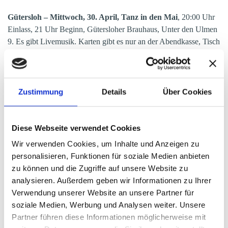
Gütersloh – Mittwoch, 30. April, Tanz in den Mai
, 20:00 Uhr
Einlass, 21 Uhr Beginn, Gütersloher Brauhaus, Unter den Ulmen
9. Es gibt Livemusik. Karten gibt es nur an der Abendkasse, Tisch
Reservierungen nicht möglich. Mehr Infos bei Marianne Bartnik,
Telefon (05241) 29211
Gütersloh – Donnerstag, 01.Mai, Maibaum aufstellen und
Zustimmung
Details
Über Cookies
Anbringung des Elchschaufel Wappens,
Spexarder
Bauernhaus, Lukasstraße 14, 33332 Gütersloh
Diese Webseite verwendet Cookies
Gütersloh - Sonntag, 03. Mai, Fahrt zur Ermländerwallfahrt
Wir verwenden Cookies, um Inhalte und Anzeigen zu
nach Werl, Abfahrt: 08:00 Uhr, Rückfahrt: 16:00 Uhr
personalisieren, Funktionen für soziale Medien anbieten
zu können und die Zugriffe auf unsere Website zu
Gütersloh - Samstag, 06. Juni, Busfahrt zum
analysieren. Außerdem geben wir Informationen zu Ihrer
Ostpreußentreffen 2026 nach Wolfsburg,
Verwendung unserer Website an unsere Partner für
Weitere Informationen...
soziale Medien, Werbung und Analysen weiter. Unsere
Partner führen diese Informationen möglicherweise mit
Gütersloh - Samstag, 13. Juni, Fahrrad Tour in die nähere