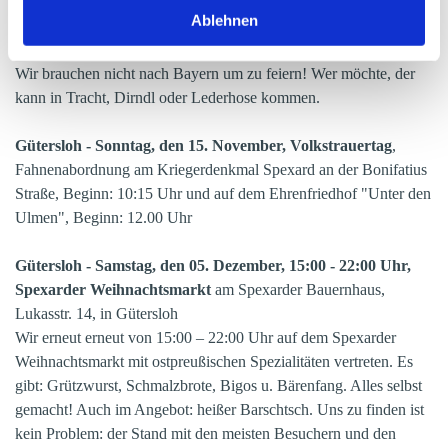
Gütersloh - Samstag, den 26. September, Herbstfest der LO
Ablehnen
Gütersloh
, Einlass 19:00 Uhr, Beginn 20:00 Uhr, , Spexarder
Bauernhaus, Lukasstraße 14, 33332 Gütersloh
Wir brauchen nicht nach Bayern um zu feiern! Wer möchte, der
kann in Tracht, Dirndl oder Lederhose kommen.
Gütersloh - Sonntag, den 15. November, Volkstrauertag
,
Fahnenabordnung am Kriegerdenkmal Spexard an der Bonifatius
Straße, Beginn: 10:15 Uhr und auf dem Ehrenfriedhof "Unter den
Ulmen", Beginn: 12.00 Uhr
Gütersloh - Samstag, den 05. Dezember, 15:00 - 22:00 Uhr,
Spexarder Weihnachtsmarkt
am Spexarder Bauernhaus,
Lukasstr. 14, in Gütersloh
Wir erneut erneut von 15:00 – 22:00 Uhr auf dem Spexarder
Weihnachtsmarkt mit ostpreußischen Spezialitäten vertreten. Es
gibt: Grützwurst, Schmalzbrote, Bigos u. Bärenfang. Alles selbst
gemacht! Auch im Angebot: heißer Barschtsch. Uns zu finden ist
kein Problem: der Stand mit den meisten Besuchern und den